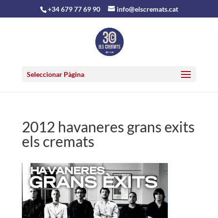
+34 679 77 69 90
info@elscremats.cat
Seleccionar Pàgina
2012 havaneres grans exits
els cremats