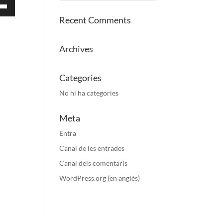
Recent Comments
Archives
Categories
t/cap
No hi ha categories
Meta
mentar
Entra
Canal de les entrades
nuir
Canal dels comentaris
.
WordPress.org (en anglès)