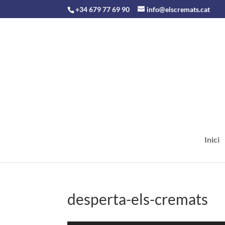
+34 679 77 69 90
info@elscremats.cat
Inici
desperta-els-cremats