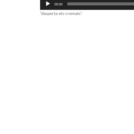
Reproductor
00:00
d'àudio
“desperta-els-cremats”.