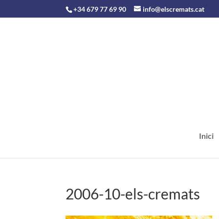
+34 679 77 69 90
info@elscremats.cat
Inici
2006-10-els-cremats