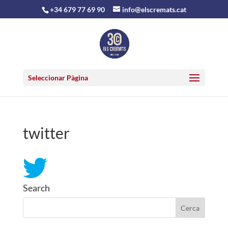
+34 679 77 69 90
info@elscremats.cat
Seleccionar Pàgina
twitter
Search