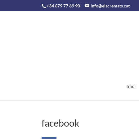
+34 679 77 69 90
info@elscremats.cat
Inici
facebook