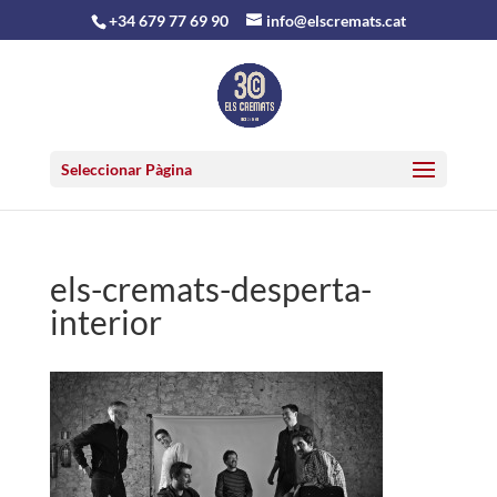
+34 679 77 69 90
info@elscremats.cat
Seleccionar Pàgina
els-cremats-desperta-
interior