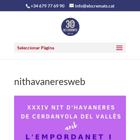
+34 679 77 69 90
info@elscremats.cat
Seleccionar Pàgina
nithavaneresweb