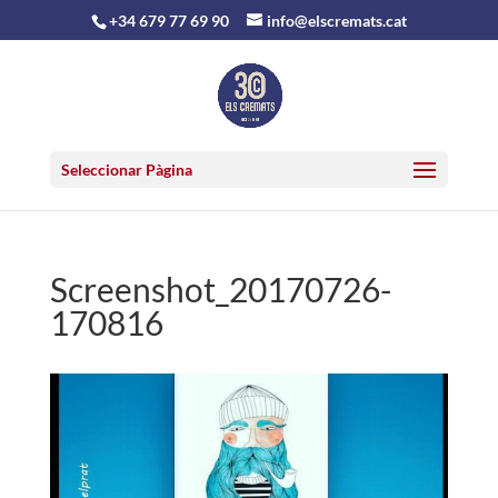
+34 679 77 69 90
info@elscremats.cat
Seleccionar Pàgina
Screenshot_20170726-
170816