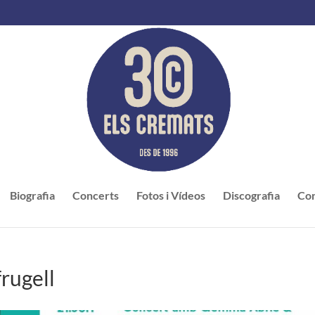
Biografia
Concerts
Fotos i Vídeos
Discografia
Con
frugell