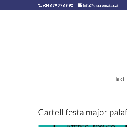
+34 679 77 69 90
info@elscremats.cat
Inici
Cartell festa major pala