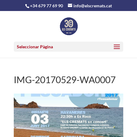
+34 679 77 69 90
info@elscremats.cat
Seleccionar Pàgina
IMG-20170529-WA0007