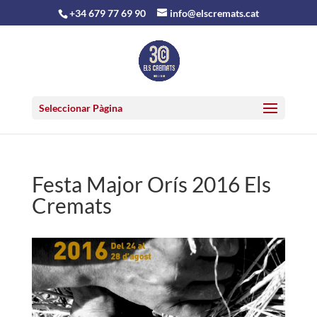
+34 679 77 69 90
info@elscremats.cat
Seleccionar Pàgina
Festa Major Orís 2016 Els
Cremats