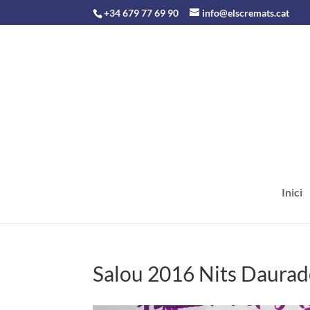
+34 679 77 69 90
info@elscremats.cat
Inici
Salou 2016 Nits Daurad