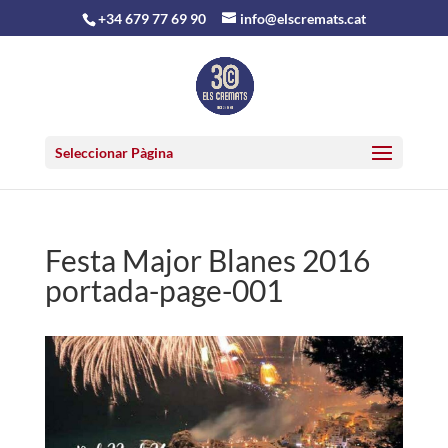
+34 679 77 69 90
info@elscremats.cat
Seleccionar Pàgina
Festa Major Blanes 2016
portada-page-001